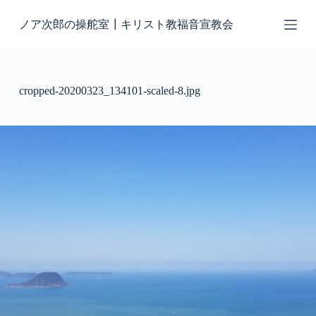
コ
ノア次郎の操舵室┃キリスト教福音宣教会
ン
テ
ン
ツ
へ
cropped-20200323_134101-scaled-8.jpg
ス
キ
ッ
プ