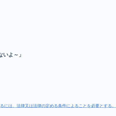
ないよ～」
るには、法律又は法律の定める条件によることを必要とする
。