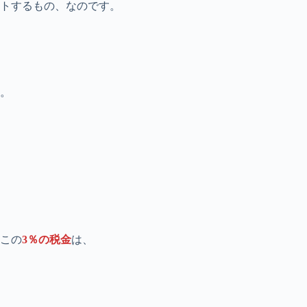
トするもの、なのです。
。
るこの
3％の税金
は、