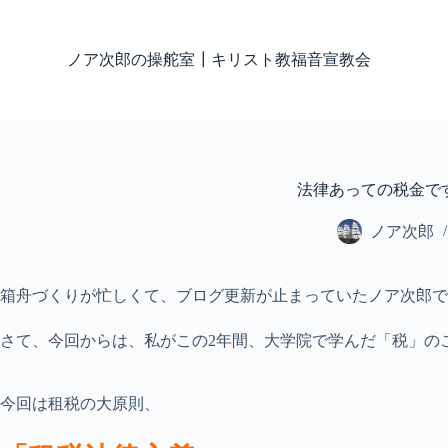
コ
ン
ノア次郎の操舵室┃キリスト教福音宣教会
テ
ン
ツ
へ
ス
キ
ッ
法律あっての税金で
プ
ノア次郎
箱舟づくりが忙しくて、ブログ更新が止まっていたノア次郎です (;^
さて、今回からは、私がこの2年間、大学院で学んだ「税」の
今回は租税の大原則、