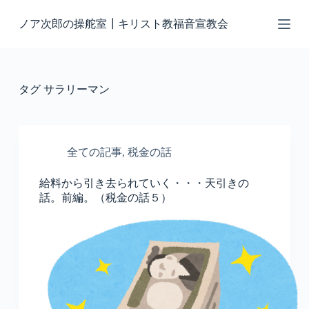
コ
ノア次郎の操舵室┃キリスト教福音宣教会
ン
テ
ン
ツ
へ
タグ
サラリーマン
ス
キ
ッ
プ
全ての記事
,
税金の話
給料から引き去られていく・・・天引きの
話。前編。（税金の話５）