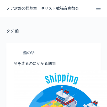
コ
ノア次郎の操舵室┃キリスト教福音宣教会
ン
テ
ン
ツ
へ
タグ
船
ス
キ
ッ
プ
船の話
船を造るのにかかる期間